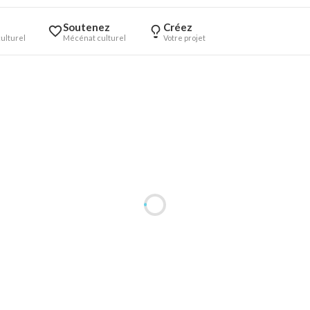
Soutenez
Créez
ulturel
Mécénat culturel
Votre projet