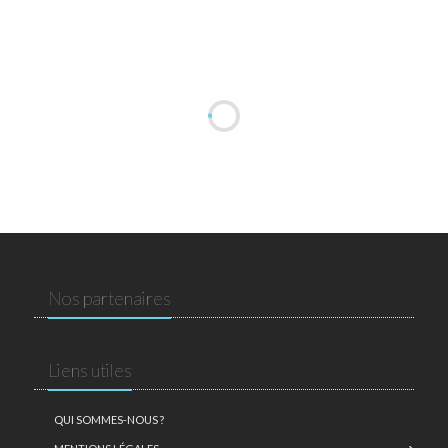
Nos partenaires
Liens utiles
QUI SOMMES-NOUS ?