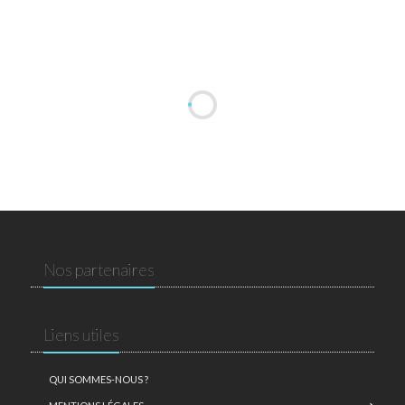
Nos partenaires
Liens utiles
QUI SOMMES-NOUS ?