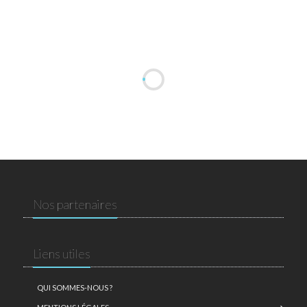
Nos partenaires
Liens utiles
QUI SOMMES-NOUS ?