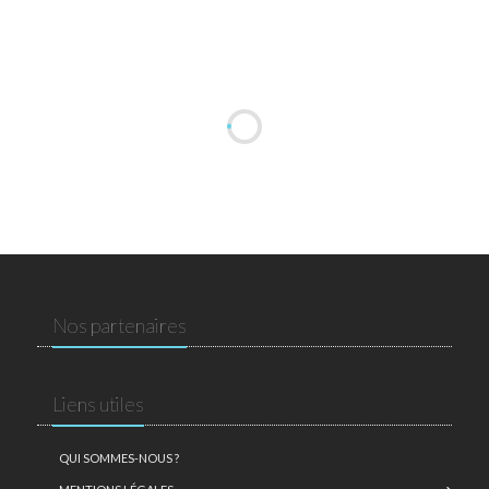
Nos partenaires
Liens utiles
QUI SOMMES-NOUS ?