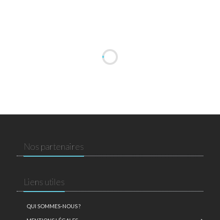
Nos partenaires
Liens utiles
QUI SOMMES-NOUS ?