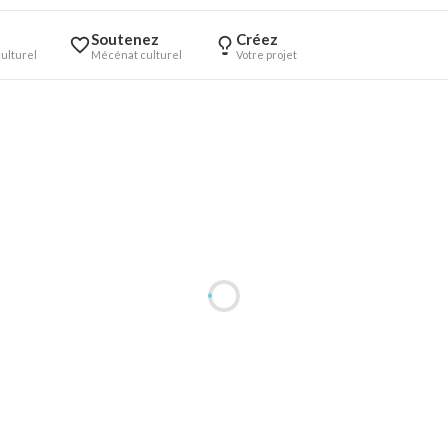
Soutenez
Créez
ulturel
Mécénat culturel
Votre projet