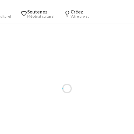
Soutenez
Créez
ulturel
Mécénat culturel
Votre projet