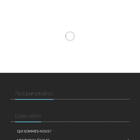
Nos partenaires
Liens utiles
QUI SOMMES-NOUS ?