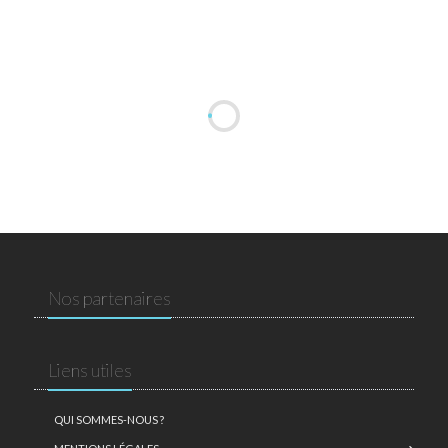
Nos partenaires
Liens utiles
QUI SOMMES-NOUS ?