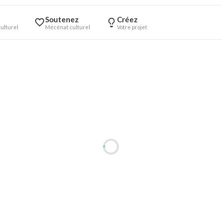
Soutenez
Créez
ulturel
Mécénat culturel
Votre projet