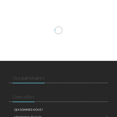
Nos partenaires
Liens utiles
QUI SOMMES-NOUS ?