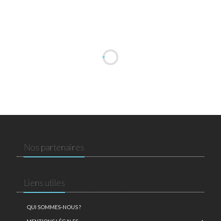
Nos partenaires
Liens utiles
QUI SOMMES-NOUS ?