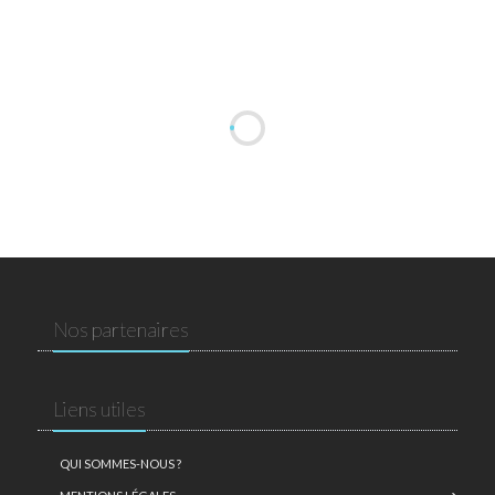
Nos partenaires
Liens utiles
QUI SOMMES-NOUS ?