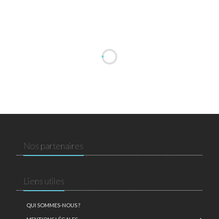
Nos partenaires
Liens utiles
QUI SOMMES-NOUS ?