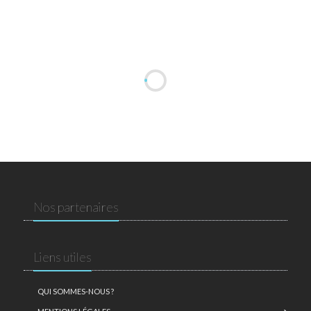
Nos partenaires
Liens utiles
QUI SOMMES-NOUS ?