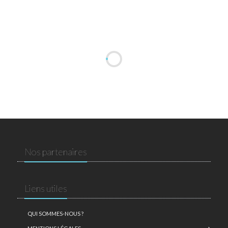
Nos partenaires
Liens utiles
QUI SOMMES-NOUS ?