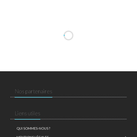
Nos partenaires
Liens utiles
QUI SOMMES-NOUS ?