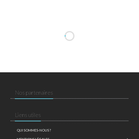
Nos partenaires
Liens utiles
QUI SOMMES-NOUS ?