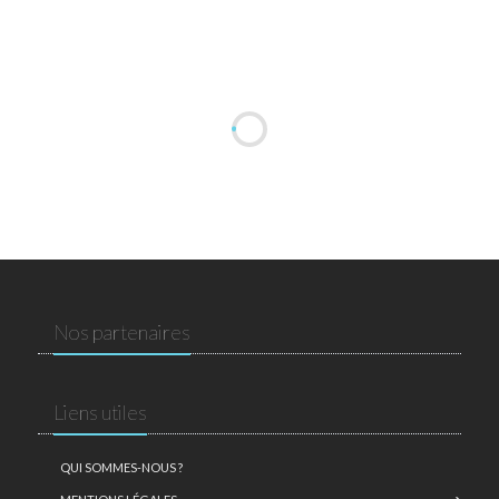
Nos partenaires
Liens utiles
QUI SOMMES-NOUS ?