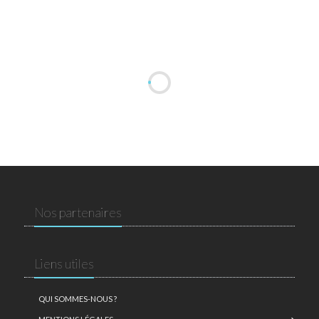
Nos partenaires
Liens utiles
QUI SOMMES-NOUS ?