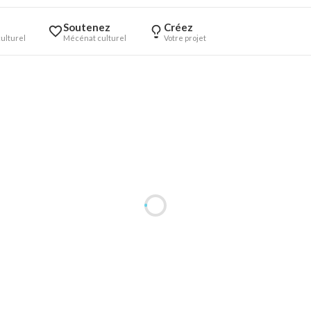
Soutenez
Créez
ulturel
Mécénat culturel
Votre projet