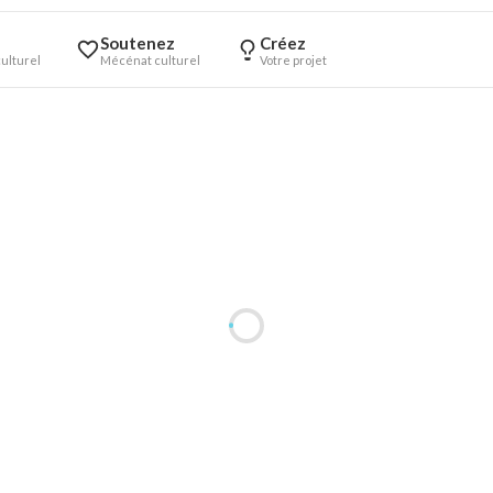
Soutenez
Créez
ulturel
Mécénat culturel
Votre projet