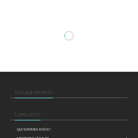
Nos partenaires
Liens utiles
QUI SOMMES-NOUS ?