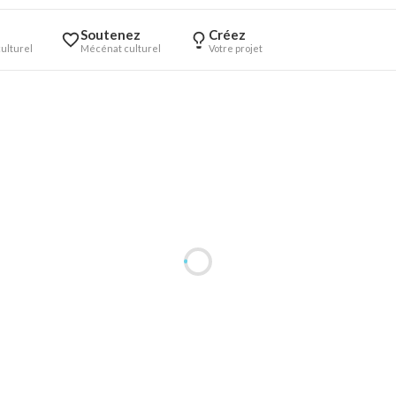
Soutenez
Créez
ulturel
Mécénat culturel
Votre projet