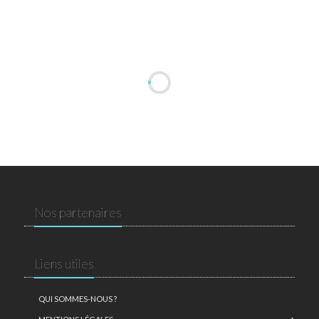
Nos partenaires
Liens utiles
QUI SOMMES-NOUS ?