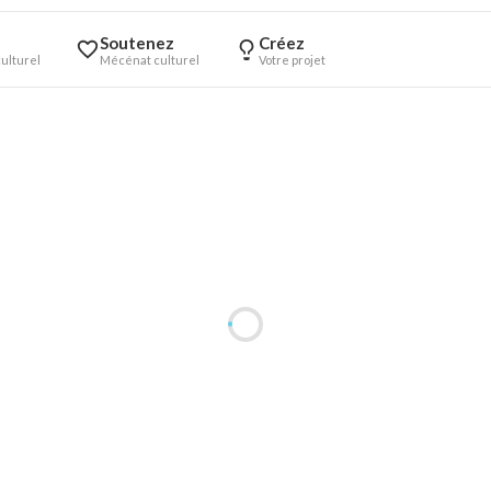
Soutenez
Créez
ulturel
Mécénat culturel
Votre projet