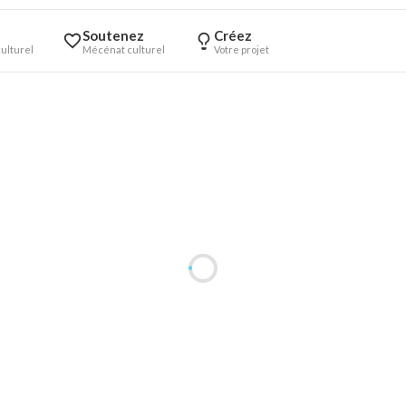
Soutenez
Créez
ulturel
Mécénat culturel
Votre projet