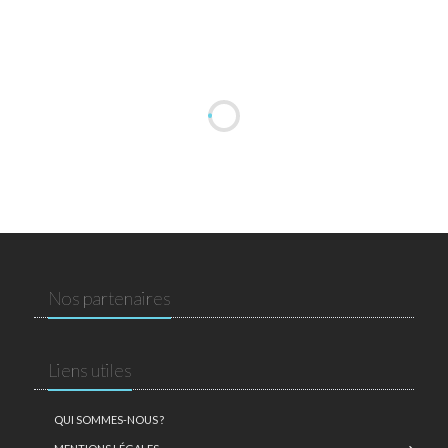
Nos partenaires
Liens utiles
QUI SOMMES-NOUS ?