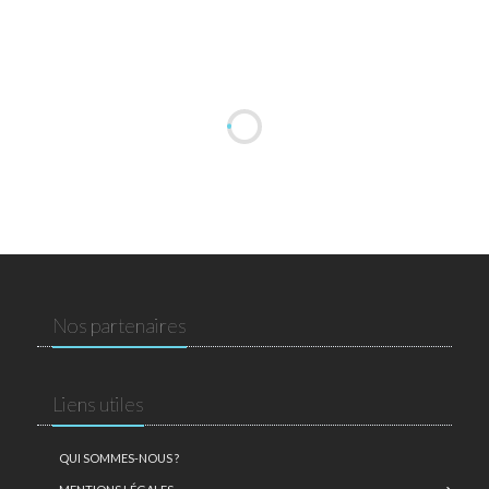
Nos partenaires
Liens utiles
QUI SOMMES-NOUS ?