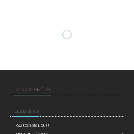
Nos partenaires
Liens utiles
QUI SOMMES-NOUS ?