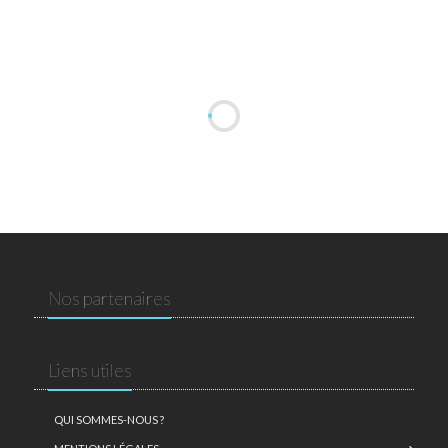
Nos partenaires
Liens utiles
QUI SOMMES-NOUS ?