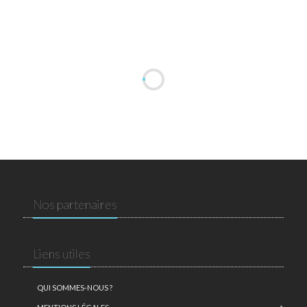
Nos partenaires
Liens utiles
QUI SOMMES-NOUS ?