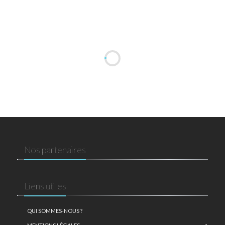
Nos partenaires
Liens utiles
QUI SOMMES-NOUS ?