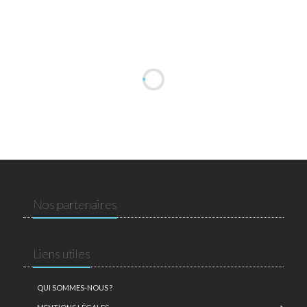
Nos partenaires
Liens utiles
QUI SOMMES-NOUS ?