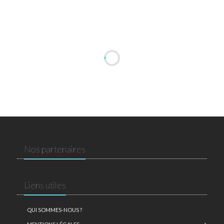
Nos partenaires
Liens utiles
QUI SOMMES-NOUS ?