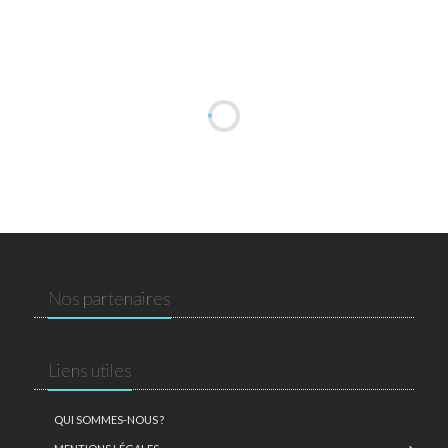
Nos partenaires
Liens utiles
QUI SOMMES-NOUS ?