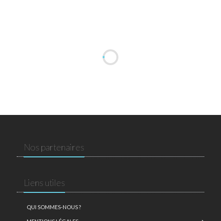
Nos partenaires
Liens utiles
QUI SOMMES-NOUS ?