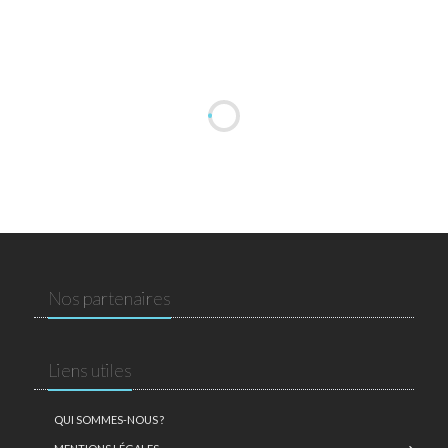
Nos partenaires
Liens utiles
QUI SOMMES-NOUS ?