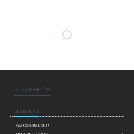
Nos partenaires
Liens utiles
QUI SOMMES-NOUS ?