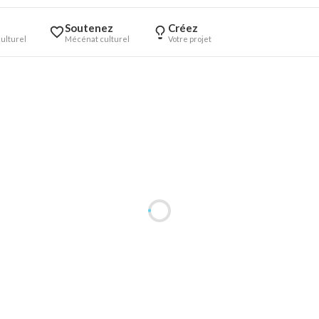
Soutenez
Créez
ulturel
Mécénat culturel
Votre projet