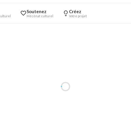
Soutenez
Créez
ulturel
Mécénat culturel
Votre projet