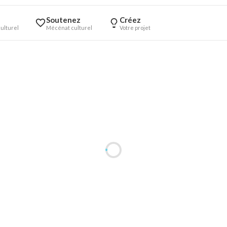
Soutenez
Créez
ulturel
Mécénat culturel
Votre projet