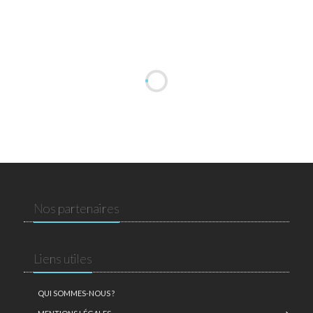
Nos partenaires
Liens utiles
QUI SOMMES-NOUS ?