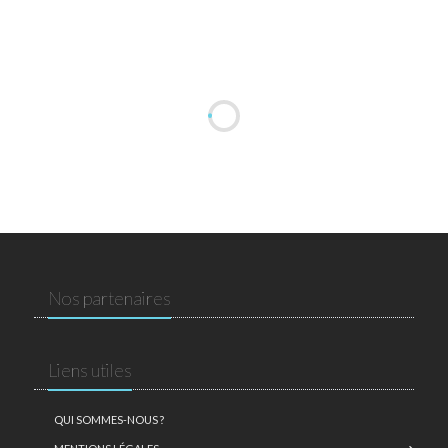
Nos partenaires
Liens utiles
QUI SOMMES-NOUS ?