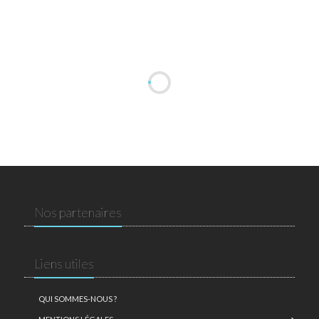
Nos partenaires
Liens utiles
QUI SOMMES-NOUS ?