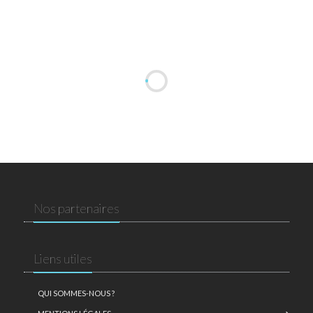
Nos partenaires
Liens utiles
QUI SOMMES-NOUS ?