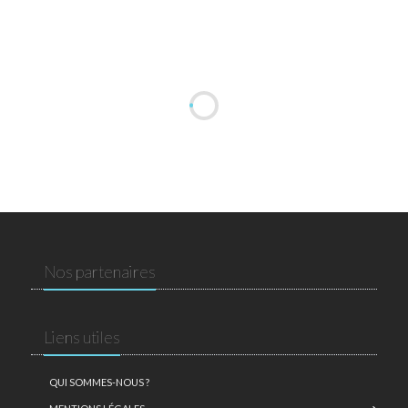
Nos partenaires
Liens utiles
QUI SOMMES-NOUS ?