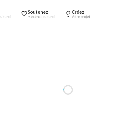
Soutenez
Créez
ulturel
Mécénat culturel
Votre projet