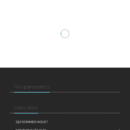
Nos partenaires
Liens utiles
QUI SOMMES-NOUS ?